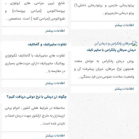
شایع ترین جراحی های ارولوژی ،
پرتودرمانی خارجی و پرتودرمانی داخلی1)
پروستاکتومی (جراحی پروستات) و
پرتو درمانی خارجیپرتو…
نفروکتومی (جراحی کلیه ) است. متخصص…
اطلاعات بیشتر
اطلاعات بیشتر
تفاوت سایبرنایف و گامانایف
درمان سرطان پانکراس با سایبر نایف
تفاوت های سایبرنایف با گامانایف تکنولوژی
روش درمان پانکراس به عوامل متعدد
روباتیک سایبرنایف دارای مزیت‌های بسیاری
همچون نوع سرطان، میزان پیشرفت آن و
در مقایسه با…
وضعیت سلامت عمومی بدن فرد بستگی…
اطلاعات بیشتر
اطلاعات بیشتر
چگونه ارز درمانی با نرخ دولتی دریافت کنیم؟
متاسفانه در شرایط فعلی کشور ، اعزام برخی
ازبیماران به خارج ازکشور جهت درمان اجتناب
ناپذیر شده است.…
اطلاعات بیشتر