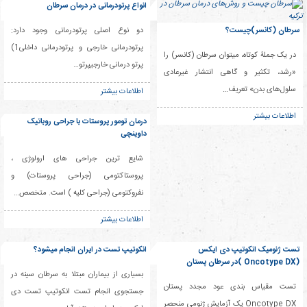
انواع پرتودرمانی در درمان سرطان
سرطان (کانسر)چیست؟
دو نوع اصلی پرتودرمانی وجود دارد:
پرتودرمانی خارجی و پرتودرمانی داخلی1)
در یک جملۀ کوتاه، میتوان سرطان (کانسر) را
پرتو درمانی خارجیپرتو…
«رشد، تکثیر و گاهی انتشار غیرعادی
سلول‌های بدن» تعریف…
اطلاعات بیشتر
اطلاعات بیشتر
درمان تومور پروستات با جراحی روباتیک
داوینچی
شایع ترین جراحی های ارولوژی ،
پروستاکتومی (جراحی پروستات) و
نفروکتومی (جراحی کلیه ) است. متخصص…
اطلاعات بیشتر
تست ژنومیک انکوتیپ دی ایکس
انکوتیپ تست در ایران انجام میشود؟
(Oncotype DX )در سرطان پستان
بسیاری از بیماران مبتلا به سرطان سینه در
تست مقیاس بندی عود مجدد پستان
جستجوی انجام تست انکوتیپ تست دی
Oncotype DX یک آزمایش ژنومی منحصر